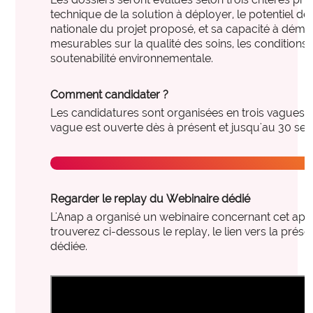
expertise_parcours_medicaux
Parcours de médecine
technique de la solution à déployer, le potentiel de r
expertise_perinatalite
nationale du projet proposé, et sa capacité à dém
Périnatalité
mesurables sur la qualité des soins, les conditions d
expertise_pharmacie_steril
Pharmacie Stérilisation
soutenabilité environnementale.
expertise_psychiatrie_sante_mentale
Psychiatrie Santé Mentale
Comment candidater ?
expertise_smr
SMR
Les candidatures sont organisées en trois vagues s
vague est ouverte dès à présent et jusqu'au 30 se
expertise_soins_critiques
Soins critiques
Je candidate
expertise_urgences
Urgences
Regarder le replay du Webinaire dédié
L'Anap a organisé un webinaire concernant cet appe
trouverez ci-dessous le replay, le lien vers la prése
dédiée.