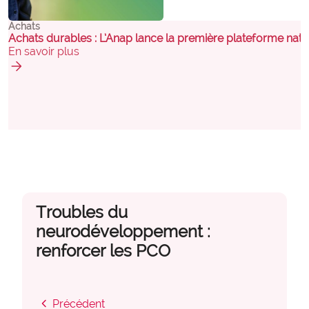
Achats
Achats durables : L’Anap lance la première plateforme nat
En savoir plus
arrow_forward
Troubles du
neurodéveloppement :
renforcer les PCO
chevron_left
Précédent