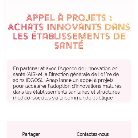
expertise_qvct
QVCT
Appel à projets :
offre_appuisterrain300
INVESTISSEMENT, LOGISTIQUE, ACHATS ET DÉVELOPPEMENT DURABLE
Appuis terrain
Achats innovants dans
Nos experts vous accompagnent dans votre
expertise_achats
Achats
les établissements de
établissement pour vous aider à mettre en œuvre
expertise_dev_durable_rse
Développement Durable
vos projets d’organisation.
santé
expertise_immobilier
Immobilier
offre_bonnespratiques300
Bonnes pratiques
expertise_logistique
Logistique
En partenariat avec l'Agence de l'innovation en
Des contenus opérationnels pour vous inspirer
santé (AIS) et la Direction générale de l'offre de
PERFORMANCE ECONOMIQUE ET INGENIERIE FINANCIERE
d'organisations performantes.
soins (DGOS), l’Anap lance un appel à projets
pour accélérer l'adoption d’innovations matures
expertise_finances_dial_gestion
Finances et Dialogue de Gestion
dans les établissements sanitaires et structures
médico-sociales via la commande publique.
offre_masterclass300
Masterclass
Des formats d’apprentissage en présentiel, animés
USAGES DU NUMÉRIQUE, DE L’IA ET DE LA DATA
par des experts pour monter en compétence sur vos
expertise_construction_SI
Construction du SI
enjeux clés.
offre_plateformedata300
Data
Partager
Contactez-nous