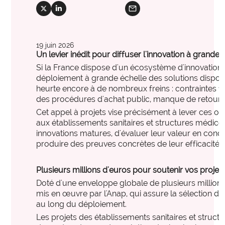
international
mail
International et Prospective
social_x
social_linkedin
expertise_gouvernance_du_SI
Gouvernance du SI
Les clés pour anticiper les transformations de
expertise_panorama_solutionsSI
Panorama des solutions SI
demain.
19 juin 2026
expertise_projets_innovants
Projets innovants
Un levier inédit pour diffuser l'innovation à grande 
Si la France dispose d'un écosystème d'innovation
expertise_parcours_extra_hospitaliers
Télémédecine
déploiement à grande échelle des solutions dispon
expertise_data_et_ia
heurte encore à de nombreux freins : contraintes f
Usage de l’IA
offre_plateformedata300
des procédures d'achat public, manque de retours
Votre cockpit data
PARCOURS ET ACCOMPAGNEMENT MÉDICO-SOCIAL
Cet appel à projets vise précisément à lever ces o
Votre Cockpit Data est le premier outil qui permet
aux établissements sanitaires et structures médico
expertise_coordination_parcours
d'accéder en un clin d'œil à 100 indicateurs de
Coordination et innovation dans les Parcours
innovations matures, d'évaluer leur valeur en condit
pilotage stratégique alimentés automatiquement par
expertise_service_domicile
produire des preuves concrètes de leur efficacité 
Domicile et habitat intermédiaire
les données structurées et actualisées de votre
établissement.
expertise_performance_esms
Performance des ESMS
Plusieurs millions d'euros pour soutenir vos projet
expertise_medico_social
Doté d'une enveloppe globale de plusieurs millions d
Qualité d'accompagnement
offre_autodiagnostics300
Autodiagnostics
mis en œuvre par l'Anap, qui assure la sélection des 
expertise_transfo_offre_medico_social
au long du déploiement.
Transformation de l’offre
Des outils pour vous aider à évaluer la maturité de
Les projets des établissements sanitaires et struc
vos projets et vous fournir des repères par rapport à