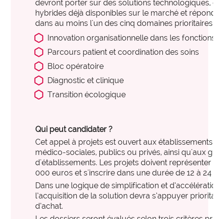
devront porter sur des solutions technologiques, o
des organisations performantes.
hybrides déjà disponibles sur le marché et répondre
PARCOURS ET PRISES EN CHARGE SANITAIRES
dans au moins l'un des cinq domaines prioritaires s
expertise_biologie_medicale
Biologie médicale
offre_plateformedata300
Plateforme d’outils
Innovation organisationnelle dans les fonctions
expertise_blocs_operatoires
Blocs Opératoires
Des tableaux de bord dynamiques et interactifs pour
Parcours patient et coordination des soins
identifier et activer vos leviers de performance.
Bloc opératoire
expertise_coop_territoriales_ght
Cooperation Territoriale et GHT
Diagnostic et clinique
expertise_usagers_aidants_exp_patient
Expérience Patient
observatoire_ia
Observatoire IA
Transition écologique
expertise_gouv_et_strat_etablissement
Gouvernance et Stratégie d’établissement
L'observatoire des usages de l'IA en santé de l'Anap
recense des solutions IA innovantes et concrètes
expertise_had
HAD
Qui peut candidater ?
pour les structures sanitaires et médico-sociales.
Cet appel à projets est ouvert aux établissements sa
expertise_soins_proximite
Hôpitaux de Proximité
médico-sociales, publics ou privés, ainsi qu'aux 
expertise_coop_territoriales_ght
expertise_plateaux_medi_tech
Plateforme SPASER
d'établissements. Les projets doivent représenter
Imagerie
000 euros et s'inscrire dans une durée de 12 à 24 m
La plateforme recense les SPASER déposés par les
expertise_orga_sejour_hospitalier
Organisation du parcours hospitalier
Dans une logique de simplification et d’accélérati
établissements pour développer une politique
l’acquisition de la solution devra s’appuyer priorit
d'achats durables, pérenne et à impact.
expertise_parcours_chirurgicaux
Parcours Chirurgicaux
d’achat.
Les dossiers seront évalués selon trois critères prin