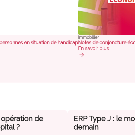
expertise_urgences
Urgences
Immobilier
 personnes en situation de handicap
Notes de conjoncture éco
En savoir plus
arrow_forward
opération de
ERP Type J : le m
ital ?
demain