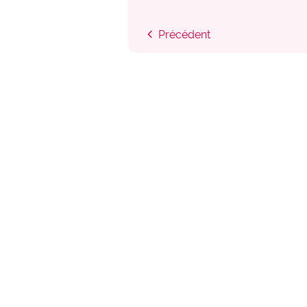
chevron_left
Précédent