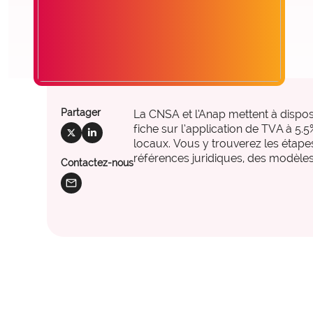
offre_plateformedata300
Partager
La CNSA et l’Anap mettent à dispos
fiche sur l’application de TVA à 5.
social_x
social_linkedin
locaux. Vous y trouverez les étapes
références juridiques, des modèles
Contactez-nous
mail
observatoire_ia