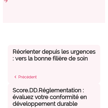
arrow_forward
expertise_parcours_medicaux
Parcours de médecine
expertise_perinatalite
Périnatalité
expertise_pharmacie_steril
Pharmacie Stérilisation
expertise_psychiatrie_sante_mentale
Psychiatrie Santé Mentale
expertise_smr
SMR
expertise_soins_critiques
Soins critiques
Réorienter depuis les urgences
expertise_urgences
: vers la bonne filière de soin
Urgences
chevron_left
Précédent
Score.DD.Réglementation :
évaluez votre conformité en
développement durable