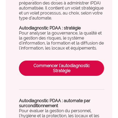
préparation des doses à administrer (PDA)
international
International et Prospective
expertise_gouvernance_du_SI
Gouvernance du SI
automatisée. Il contient un volet stratégique
Les clés pour anticiper les transformations de
et un volet processus, au choix, selon votre
expertise_panorama_solutionsSI
Panorama des solutions SI
demain.
type d’automate.
expertise_projets_innovants
Projets innovants
Autodiagnostic PDAA : stratégie
Pour analyser la gouvernance, la qualité et
expertise_parcours_extra_hospitaliers
Télémédecine
la gestion des risques, le système
d'information, la formation et la diffusion de
expertise_data_et_ia
Usage de l’IA
l'information, les locaux et équipements.
offre_plateformedata300
Votre cockpit data
PARCOURS ET ACCOMPAGNEMENT MÉDICO-SOCIAL
Votre Cockpit Data est le premier outil qui permet
expertise_coordination_parcours
d'accéder en un clin d'œil à 100 indicateurs de
Commencer l'autodiagnostic
Coordination et innovation dans les Parcours
Stratégie
pilotage stratégique alimentés automatiquement par
expertise_service_domicile
Domicile et habitat intermédiaire
les données structurées et actualisées de votre
établissement.
expertise_performance_esms
Performance des ESMS
expertise_medico_social
Qualité d'accompagnement
offre_autodiagnostics300
Autodiagnostics
Autodiagnostic PDAA : automate par
surconditionnement
expertise_transfo_offre_medico_social
Transformation de l’offre
Des outils pour vous aider à évaluer la maturité de
Pour évaluer la gestion du personnel,
vos projets et vous fournir des repères par rapport à
l'hygiène et la protection, les locaux et les