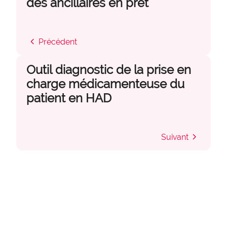
des ancillaires en prêt
chevron_left
Précédent
Outil diagnostic de la prise en
charge médicamenteuse du
patient en HAD
account_circle
chevron_right
Suivant