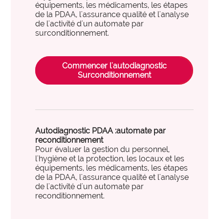
des organisations performantes.
équipements, les médicaments, les étapes
PARCOURS ET PRISES EN CHARGE SANITAIRES
de la PDAA, l'assurance qualité et l'analyse
de l'activité d'un automate par
expertise_biologie_medicale
Biologie médicale
surconditionnement.
offre_plateformedata300
Plateforme d’outils
expertise_blocs_operatoires
Blocs Opératoires
Des tableaux de bord dynamiques et interactifs pour
identifier et activer vos leviers de performance.
Commencer l'autodiagnostic
expertise_coop_territoriales_ght
Cooperation Territoriale et GHT
Surconditionnement
expertise_usagers_aidants_exp_patient
Expérience Patient
observatoire_ia
Observatoire IA
expertise_gouv_et_strat_etablissement
Gouvernance et Stratégie d’établissement
L'observatoire des usages de l'IA en santé de l'Anap
recense des solutions IA innovantes et concrètes
expertise_had
HAD
pour les structures sanitaires et médico-sociales.
Autodiagnostic PDAA :automate par
reconditionnement
expertise_soins_proximite
Hôpitaux de Proximité
Pour évaluer la gestion du personnel,
l'hygiène et la protection, les locaux et les
expertise_coop_territoriales_ght
expertise_plateaux_medi_tech
Plateforme SPASER
Imagerie
équipements, les médicaments, les étapes
La plateforme recense les SPASER déposés par les
de la PDAA, l'assurance qualité et l'analyse
expertise_orga_sejour_hospitalier
Organisation du parcours hospitalier
de l'activité d'un automate par
établissements pour développer une politique
reconditionnement.
d'achats durables, pérenne et à impact.
expertise_parcours_chirurgicaux
Parcours Chirurgicaux