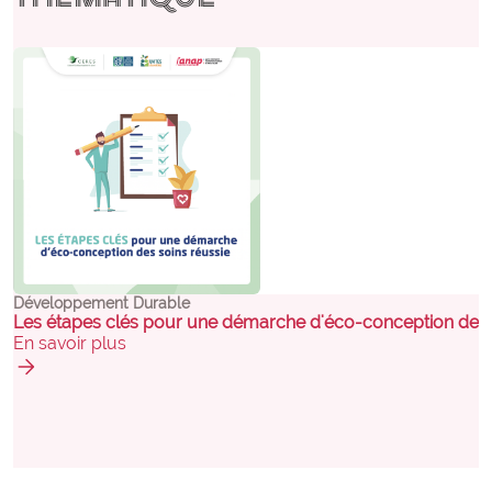
expertise_parcours_medicaux
Parcours de médecine
expertise_perinatalite
Périnatalité
expertise_pharmacie_steril
Pharmacie Stérilisation
expertise_psychiatrie_sante_mentale
Psychiatrie Santé Mentale
expertise_smr
SMR
expertise_soins_critiques
Soins critiques
expertise_urgences
Urgences
Développement Durable
Les étapes clés pour une démarche d'éco-conception des 
En savoir plus
arrow_forward