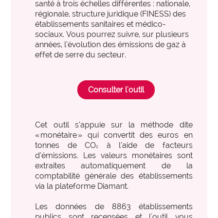
santé à trois échelles différentes : nationale,
international
International et Prospective
expertise_gouvernance_du_SI
Gouvernance du SI
régionale, structure juridique (FINESS) des
Les clés pour anticiper les transformations de
établissements sanitaires et médico-
expertise_panorama_solutionsSI
Panorama des solutions SI
demain.
sociaux. Vous pourrez suivre, sur plusieurs
années, l’évolution des émissions de gaz à
expertise_projets_innovants
Projets innovants
effet de serre du secteur.
expertise_parcours_extra_hospitaliers
Télémédecine
expertise_data_et_ia
Usage de l’IA
Consulter l'outil
offre_plateformedata300
Votre cockpit data
PARCOURS ET ACCOMPAGNEMENT MÉDICO-SOCIAL
Votre Cockpit Data est le premier outil qui permet
expertise_coordination_parcours
d'accéder en un clin d'œil à 100 indicateurs de
Coordination et innovation dans les Parcours
Cet outil s’appuie sur la méthode dite
pilotage stratégique alimentés automatiquement par
« monétaire » qui convertit des euros en
expertise_service_domicile
Domicile et habitat intermédiaire
les données structurées et actualisées de votre
tonnes de CO
à l’aide de facteurs
²
établissement.
d’émissions. Les valeurs monétaires sont
expertise_performance_esms
Performance des ESMS
extraites automatiquement de la
comptabilité générale des établissements
expertise_medico_social
Qualité d'accompagnement
offre_autodiagnostics300
Autodiagnostics
via la plateforme Diamant.
expertise_transfo_offre_medico_social
Transformation de l’offre
Des outils pour vous aider à évaluer la maturité de
Les données de
8863
établissements
vos projets et vous fournir des repères par rapport à
publics sont recensées et l'outil vous