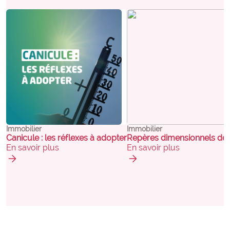
Immobilier
Immobilier
Canicule : les réflexes à adopter
Repères dimensionnels des é
En savoir plus
En savoir plus
arrow_forward
arrow_forward