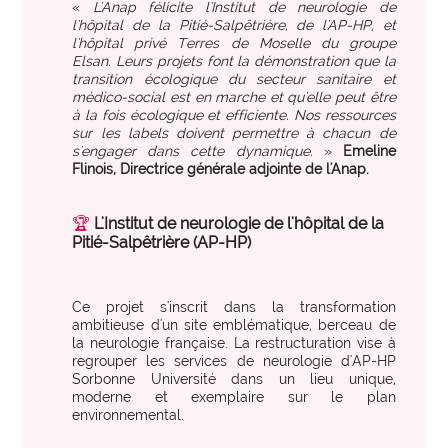
des organisations performantes.
«
L'Anap félicite l'Institut de neurologie de
l'hôpital de la Pitié-Salpêtrière, de l'AP-HP, et
PARCOURS ET PRISES EN CHARGE SANITAIRES
l'hôpital privé Terres de Moselle du groupe
expertise_biologie_medicale
Biologie médicale
Elsan. Leurs projets font la démonstration que la
offre_plateformedata300
Plateforme d’outils
transition écologique du secteur sanitaire et
expertise_blocs_operatoires
médico-social est en marche et qu'elle peut être
Blocs Opératoires
Des tableaux de bord dynamiques et interactifs pour
à la fois écologique et efficiente. Nos ressources
identifier et activer vos leviers de performance.
sur les labels doivent permettre à chacun de
expertise_coop_territoriales_ght
Cooperation Territoriale et GHT
s'engager dans cette dynamique.
»
Emeline
Flinois, Directrice générale adjointe de l'Anap.
expertise_usagers_aidants_exp_patient
Expérience Patient
observatoire_ia
Observatoire IA
expertise_gouv_et_strat_etablissement
Gouvernance et Stratégie d’établissement
L'observatoire des usages de l'IA en santé de l'Anap
🏆
L'Institut de neurologie de l'hôpital de la
Pitié-Salpêtrière (AP-HP)
recense des solutions IA innovantes et concrètes
expertise_had
HAD
pour les structures sanitaires et médico-sociales.
expertise_soins_proximite
Hôpitaux de Proximité
Ce projet s'inscrit dans la transformation
ambitieuse d'un site emblématique, berceau de
expertise_coop_territoriales_ght
expertise_plateaux_medi_tech
Plateforme SPASER
Imagerie
la neurologie française. La restructuration vise à
La plateforme recense les SPASER déposés par les
regrouper les services de neurologie d'AP-HP
expertise_orga_sejour_hospitalier
Organisation du parcours hospitalier
Sorbonne Université dans un lieu unique,
établissements pour développer une politique
moderne et exemplaire sur le plan
d'achats durables, pérenne et à impact.
expertise_parcours_chirurgicaux
Parcours Chirurgicaux
environnemental.