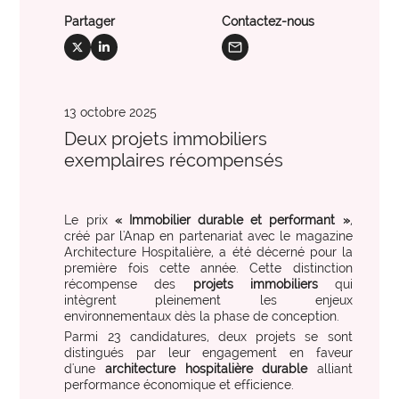
international
International et Prospective
expertise_gouvernance_du_SI
Gouvernance du SI
Partager
Contactez-nous
Les clés pour anticiper les transformations de
mail
social_x
social_linkedin
expertise_panorama_solutionsSI
Panorama des solutions SI
demain.
expertise_projets_innovants
Projets innovants
13 octobre 2025
expertise_parcours_extra_hospitaliers
Télémédecine
Deux projets immobiliers
expertise_data_et_ia
exemplaires récompensés
Usage de l’IA
offre_plateformedata300
Votre cockpit data
PARCOURS ET ACCOMPAGNEMENT MÉDICO-SOCIAL
Votre Cockpit Data est le premier outil qui permet
expertise_coordination_parcours
Le prix
d'accéder en un clin d'œil à 100 indicateurs de
« Immobilier durable et performant »
,
Coordination et innovation dans les Parcours
créé par l'Anap en partenariat avec le magazine
pilotage stratégique alimentés automatiquement par
Architecture Hospitalière, a été décerné pour la
expertise_service_domicile
Domicile et habitat intermédiaire
les données structurées et actualisées de votre
première fois cette année. Cette distinction
établissement.
récompense des
projets immobiliers
qui
expertise_performance_esms
Performance des ESMS
intègrent pleinement les enjeux
environnementaux dès la phase de conception.
expertise_medico_social
Qualité d'accompagnement
offre_autodiagnostics300
Parmi 23 candidatures, deux projets se sont
Autodiagnostics
distingués par leur engagement en faveur
expertise_transfo_offre_medico_social
Transformation de l’offre
Des outils pour vous aider à évaluer la maturité de
d'une
architecture hospitalière durable
alliant
vos projets et vous fournir des repères par rapport à
performance économique et efficience.