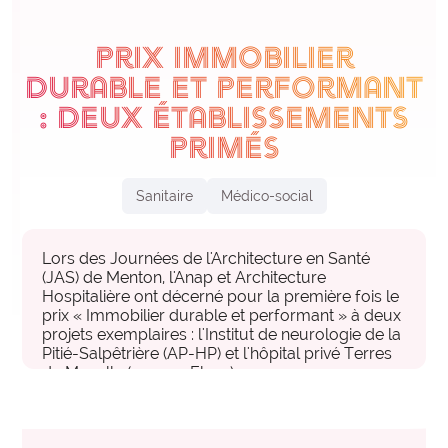
expertise_qvct
QVCT
Prix Immobilier
offre_appuisterrain300
INVESTISSEMENT, LOGISTIQUE, ACHATS ET DÉVELOPPEMENT DURABLE
Appuis terrain
durable et performant
Nos experts vous accompagnent dans votre
expertise_achats
Achats
: deux établissements
établissement pour vous aider à mettre en œuvre
expertise_dev_durable_rse
Développement Durable
vos projets d’organisation.
primés
expertise_immobilier
Immobilier
Sanitaire
Médico-social
offre_bonnespratiques300
Bonnes pratiques
expertise_logistique
Logistique
Des contenus opérationnels pour vous inspirer
PERFORMANCE ECONOMIQUE ET INGENIERIE FINANCIERE
d'organisations performantes.
Lors des Journées de l'Architecture en Santé
(JAS) de Menton, l'Anap et Architecture
expertise_finances_dial_gestion
Finances et Dialogue de Gestion
Hospitalière ont décerné pour la première fois le
prix « Immobilier durable et performant » à deux
offre_masterclass300
Masterclass
projets exemplaires : l'Institut de neurologie de la
Des formats d’apprentissage en présentiel, animés
Pitié-Salpêtrière (AP-HP) et l'hôpital privé Terres
USAGES DU NUMÉRIQUE, DE L’IA ET DE LA DATA
de Moselle (groupe Elsan).
par des experts pour monter en compétence sur vos
expertise_construction_SI
Construction du SI
enjeux clés.
offre_plateformedata300
Data