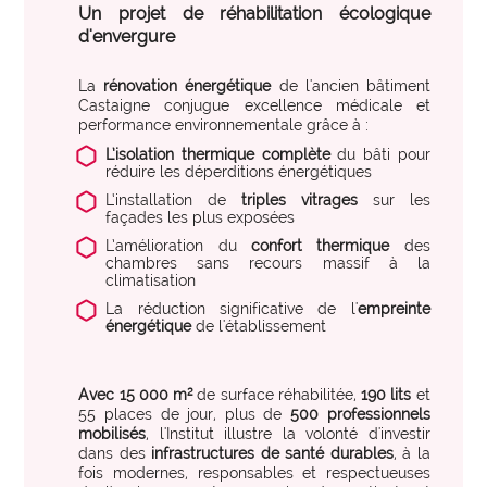
expertise_parcours_medicaux
Parcours de médecine
Un projet de réhabilitation écologique
d'envergure
expertise_perinatalite
Périnatalité
expertise_pharmacie_steril
La
rénovation énergétique
de l'ancien bâtiment
Pharmacie Stérilisation
Castaigne conjugue excellence médicale et
performance environnementale grâce à :
expertise_psychiatrie_sante_mentale
Psychiatrie Santé Mentale
L’isolation thermique complète
du bâti pour
expertise_smr
réduire les déperditions énergétiques
SMR
L‘installation de
triples vitrages
sur les
expertise_soins_critiques
Soins critiques
façades les plus exposées
L’amélioration du
confort thermique
des
expertise_urgences
Urgences
chambres sans recours massif à la
climatisation
La réduction significative de l'
empreinte
énergétique
de l'établissement
Avec 15 000 m²
de surface réhabilitée,
190 lits
et
55 places de jour, plus de
500 professionnels
mobilisés
, l'Institut illustre la volonté d'investir
dans des
infrastructures de santé durables
, à la
fois modernes, responsables et respectueuses