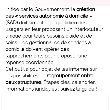
expertise_qvct
QVCT
Initiée par le Gouvernement, la
création
des « services autonomie à domicile »
offre_appuisterrain300
INVESTISSEMENT, LOGISTIQUE, ACHATS ET DÉVELOPPEMENT DURABLE
Appuis terrain
(SAD)
doit simplifier le quotidien des
Nos experts vous accompagnent dans votre
expertise_achats
Achats
usagers en leur proposant un interlocuteur
établissement pour vous aider à mettre en œuvre
expertise_dev_durable_rse
Développement Durable
vos projets d’organisation.
unique pour leurs besoins d’aide et de
soins. Les gestionnaires de services à
expertise_immobilier
Immobilier
domicile doivent opérer des
offre_bonnespratiques300
Bonnes pratiques
expertise_logistique
Logistique
rapprochements pour proposer une
Des contenus opérationnels pour vous inspirer
réponse coordonnée.
PERFORMANCE ECONOMIQUE ET INGENIERIE FINANCIERE
d'organisations performantes.
Cet outil a pour objet de les informer sur
expertise_finances_dial_gestion
Finances et Dialogue de Gestion
les possibilités de
regroupement entre
offre_masterclass300
Masterclass
deux structures
. Étapes clés, calendrier,
Des formats d’apprentissage en présentiel, animés
USAGES DU NUMÉRIQUE, DE L’IA ET DE LA DATA
informations juridiques :
suivez le guide !
par des experts pour monter en compétence sur vos
expertise_construction_SI
Construction du SI
enjeux clés.
offre_plateformedata300
Data