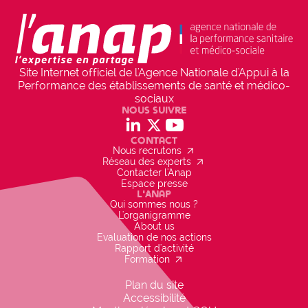
Site Internet officiel de l'Agence Nationale d'Appui à la
Performance des établissements de santé et médico-
sociaux
Nous suivre
social_linkedin
social_x
social_youtube
Contact
arrow_outward
Nous recrutons
arrow_outward
Réseau des experts
Contacter l'Anap
Espace presse
L'Anap
Qui sommes nous ?
L'organigramme
About us
Evaluation de nos actions
Rapport d'activité
arrow_outward
Formation
Plan du site
Accessibilité