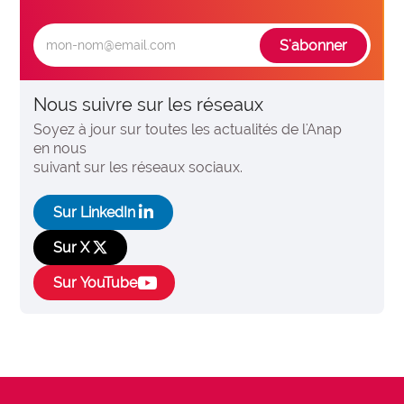
expertise_parcours_medicaux
Parcours de médecine
expertise_perinatalite
Périnatalité
S'abonner
expertise_pharmacie_steril
Pharmacie Stérilisation
Nous suivre sur les réseaux
expertise_psychiatrie_sante_mentale
Psychiatrie Santé Mentale
Soyez à jour sur toutes les actualités de l'Anap
expertise_smr
SMR
en nous
suivant sur les réseaux sociaux.
expertise_soins_critiques
Soins critiques
social_linkedin
expertise_urgences
Sur LinkedIn
Urgences
social_x
Sur X
social_youtube
Sur YouTube