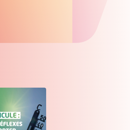
que
enne et à