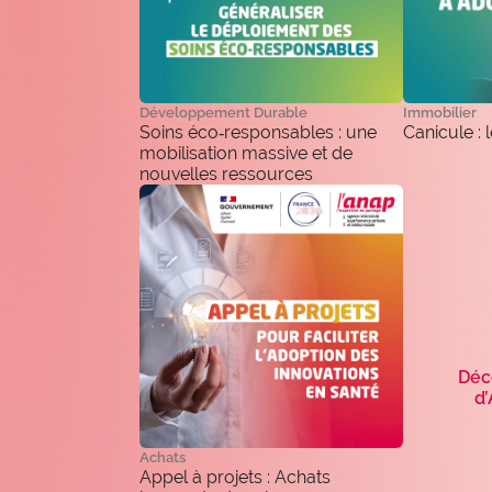
expertise_urgences
Urgences
Développement Durable
Immobilier
Soins éco‑responsables : une
Canicule : 
mobilisation massive et de
nouvelles ressources
Déc
d’
Achats
Appel à projets : Achats